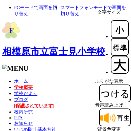
PCモードで画面を切
スマートフォンモードで画面を
文字サイズ
り替え
切り替え
相模原市立富士見小学校
ホーム
ふりがな表示
学校概要
学校だより
ブログ
音声読み上げ
[保護されています]
校内研究
PTA
お知らせ
背景色変更
いじめ防止基本方針