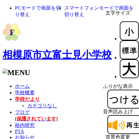
PCモードで画面を切
スマートフォンモードで画面を
文字サイズ
り替え
切り替え
相模原市立富士見小学校
ホーム
ふりがな表示
学校概要
学校だより
カテゴリなし
音声読み上げ
ブログ
[保護されています]
校内研究
PTA
背景色変更
お知らせ