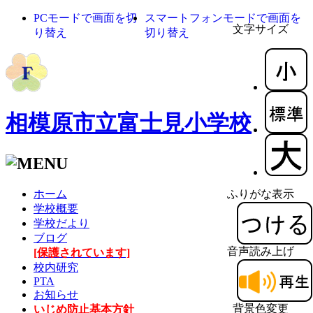
PCモードで画面を切
スマートフォンモードで画面を
文字サイズ
り替え
切り替え
相模原市立富士見小学校
ホーム
ふりがな表示
学校概要
学校だより
ブログ
音声読み上げ
[保護されています]
校内研究
PTA
お知らせ
背景色変更
いじめ防止基本方針