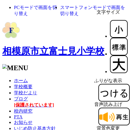
PCモードで画面を切
スマートフォンモードで画面を
文字サイズ
り替え
切り替え
相模原市立富士見小学校
ホーム
ふりがな表示
学校概要
学校だより
ブログ
音声読み上げ
[保護されています]
校内研究
PTA
お知らせ
背景色変更
いじめ防止基本方針