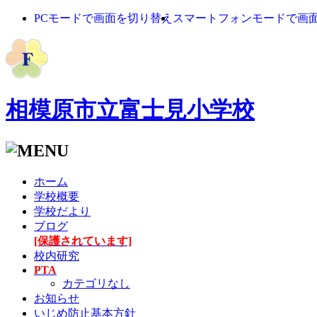
PCモードで画面を切り替え
スマートフォンモードで画
相模原市立富士見小学校
ホーム
学校概要
学校だより
ブログ
[保護されています]
校内研究
PTA
カテゴリなし
お知らせ
いじめ防止基本方針