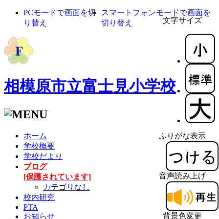
PCモードで画面を切
スマートフォンモードで画面を
文字サイズ
り替え
切り替え
相模原市立富士見小学校
ホーム
ふりがな表示
学校概要
学校だより
ブログ
音声読み上げ
[保護されています]
カテゴリなし
校内研究
PTA
背景色変更
お知らせ