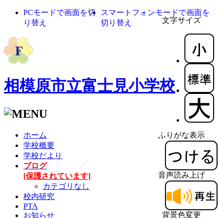
PCモードで画面を切
スマートフォンモードで画面を
文字サイズ
り替え
切り替え
相模原市立富士見小学校
ホーム
ふりがな表示
学校概要
学校だより
ブログ
音声読み上げ
[保護されています]
カテゴリなし
校内研究
PTA
背景色変更
お知らせ