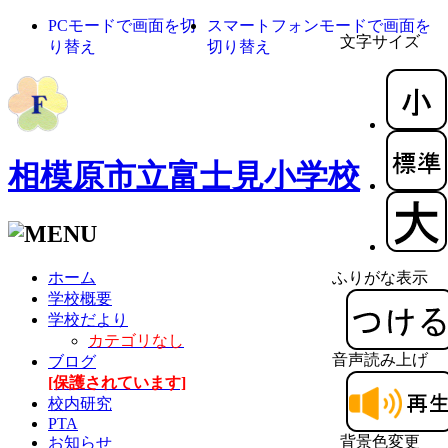
PCモードで画面を切
スマートフォンモードで画面を
文字サイズ
り替え
切り替え
相模原市立富士見小学校
ホーム
ふりがな表示
学校概要
学校だより
カテゴリなし
音声読み上げ
ブログ
[保護されています]
校内研究
PTA
背景色変更
お知らせ